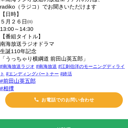
radiko（ラジコ）でお聞きいただけます
【日時】
５月２６日㈰
13:00～14:30
【番組タイトル】
南海放送ラジオドラマ
生誕110年記念
「うっちゃり横綱道 前田山英五郎」
#南海放送ラジオ
#南海放送
#江刺伯洋のモーニングディライ
ト
#エンディングパートナー
#終活
#前田山英五郎
#相撲
お電話でのお問い合わせ