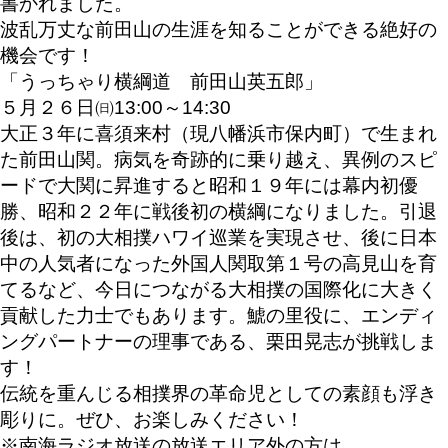
書かれました。
波乱万丈な前田山の生涯を知ることができる絶好の
機会です！
「うっちゃり横綱道 前田山英五郎」
５月２６日㈰13:00～14:30
大正３年に喜須来村（現八幡浜市保内町）で生まれ
た前田山関。
病気を奇跡的に乗り越え、異例のスピ
ードで大関に昇進すると昭和１９年には幕内初優
勝、昭和２２年に戦後初の横綱になりました。引退
後は、初の大相撲ハワイ巡業を実現させ、後に日本
中の人気者になった外国人関取第１号の高見山を育
てるなど、今日につながる大相撲の国際化に大きく
貢献した力士でもあります。
鯱の里役に、エンディ
ングパートナーの理事である、栗田晃志が挑戦しま
す！
伝統を重んじる相撲界の革命児としての素顔も浮き
彫りに。ぜひ、お楽しみください！
※南海ラジオ放送の放送エリア外の方は、