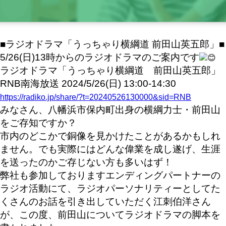
■ラジオドラマ「うっちゃり横綱道 前田山英五郎」■
5/26(日)13時からのラジオドラマのご案内です
ラジオドラマ
「うっちゃり横綱道 前田山英五郎」
RNB南海放送 2024/5/26(日) 13:00-14:30
https://radiko.jp/share/?t=20240526130000&sid=RNB
みなさん、八幡浜市保内町出身の横綱力士・前田山
をご存知ですか？
市内のどこかで銅像を見かけたことがあるかもしれ
ません。
でも実際にはどんな偉業を成し遂げ、生涯
を送ったのかご存じない方も多いはず！
弊社も参加しておりますエンディングパートナーの
ラジオ活動にて、ラジオパーソナリティーとしてた
くさんのお話を引き出していただく江刺伯洋さん
が、この度、前田山についてラジオドラマの脚本を